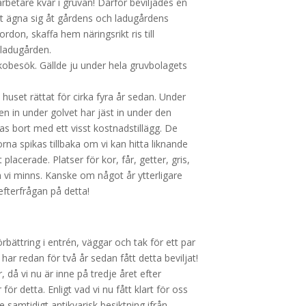
rbetare kvar i gruvan! Därför beviljades en
ället ägna sig åt gårdens och ladugårdens
on, skaffa hem näringsrikt ris till
 ladugården.
yrkobesök. Gällde ju under hela gruvbolagets
uset rättat för cirka fyra år sedan. Under
den in under golvet har jäst in under den
s bort med ett visst kostnadstillägg. De
na spikas tillbaka om vi kan hitta liknande
placerade. Platser för kor, får, getter, gris,
 vi minns. Kanske om något år ytterligare
 efterfrågan på detta!
bättring i entrén, väggar och tak för ett par
har redan för två år sedan fått detta beviljat!
 då vi nu är inne på tredje året efter
ör detta. Enligt vad vi nu fått klart för oss
e samtidigt antikvarisk besiktning ifrån