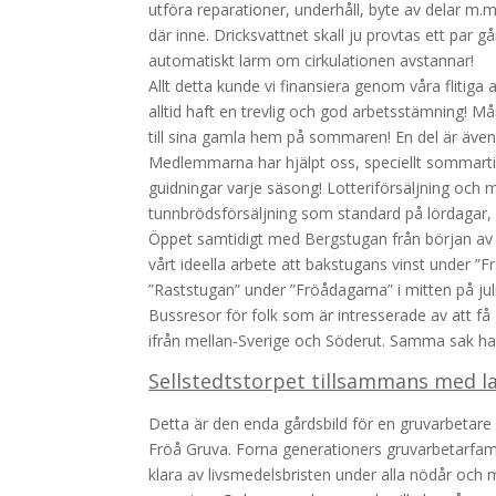
utföra reparationer, underhåll, byte av delar m.m.
där inne. Dricksvattnet skall ju provtas ett par 
automatiskt larm om cirkulationen avstannar!
Allt detta kunde vi finansiera genom våra flitiga
alltid haft en trevlig och god arbetsstämning! M
till sina gamla hem på sommaren! En del är även 
Medlemmarna har hjälpt oss, speciellt sommartid
guidningar varje säsong! Lotteriförsäljning och 
tunnbrödsförsäljning som standard på lördagar, 
Öppet samtidigt med Bergstugan från början av juli
vårt ideella arbete att bakstugans vinst under ”F
”Raststugan” under ”Fröådagarna” i mitten på juli, 
Bussresor för folk som är intresserade av att få
ifrån mellan-Sverige och Söderut. Samma sak har 
Sellstedtstorpet tillsammans med l
Detta är den enda gårdsbild för en gruvarbetare
Fröå Gruva. Forna generationers gruvarbetarfamil
klara av livsmedelsbristen under alla nödår och 