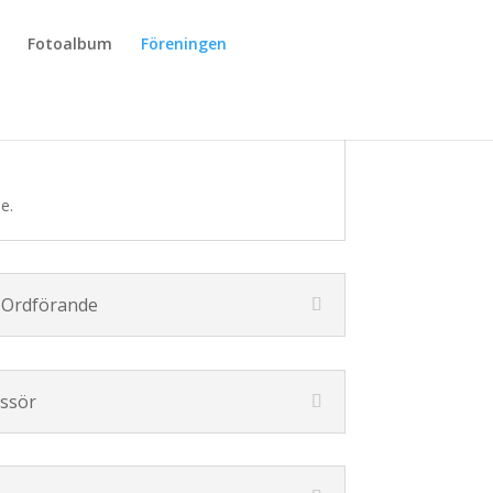
Fotoalbum
Föreningen
förande
e.
e Ordförande
assör