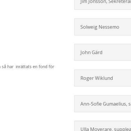
Jim Jonsson, Sekretera
ESS
Solweig Nessemo
John Gärd
å så har inrättats en fond för
Roger Wiklund
Ann-Sofie Gumaelius, 
Ulla Moverare, supple