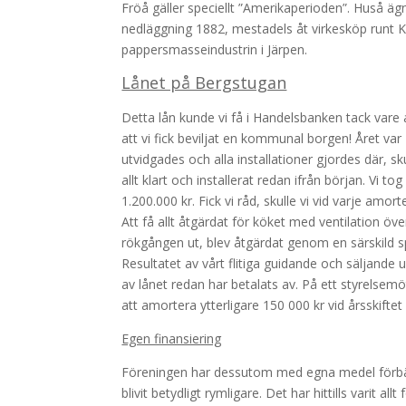
Fröå gäller speciellt ”Amerikaperioden”. Huså äg
nedläggning 1882, mestadels åt virkesköp runt Kal
pappersmasseindustrin i Järpen.
Lånet på Bergstugan
Detta lån kunde vi få i Handelsbanken tack vare
att vi fick beviljat en kommunal borgen! Året var
utvidgades och alla installationer gjordes där, sk
allt klart och installerat redan ifrån början. Vi to
1.200.000 kr. Fick vi råd, skulle vi vid varje amort
Att få allt åtgärdat för köket med ventilation öv
rökgången ut, blev åtgärdat genom en särskild sp
Resultatet av vårt flitiga guidande och säljande un
av lånet redan har betalats av. På ett styrelsem
att amortera ytterligare 150 000 kr vid årsskiftet
Egen finansiering
Föreningen har dessutom med egna medel förbätt
blivit betydligt rymligare. Det har hittills varit al