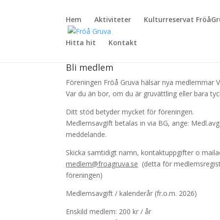
Hem
Aktiviteter
Kulturreservat FröåG
Hitta hit
Kontakt
Bli medlem
Föreningen Fröå Gruva hälsar nya medlemmar 
Var du än bor, om du är gruvättling eller bara ty
Ditt stöd betyder mycket för föreningen.
Medlemsavgift betalas in via BG, ange: Medl.av
meddelande.
Skicka samtidigt namn, kontaktuppgifter o mailadr
medlem@froagruva.se
(detta för medlemsregist
föreningen)
Medlemsavgift / kalenderår (fr.o.m. 2026)
Enskild medlem: 200 kr / år