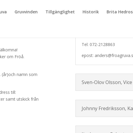
ruva
Gruvvinden
Tillgänglighet
Historik
Brita Hedros
Anders Hedström, Ord
Tel: 072-2128863
Välkomna!
epost: anders@froagruva.s
cker om Fröå.
g. (år)och namn som
Sven-Olov Olsson, Vic
ess till:
er samt utskick från
Johnny Fredriksson, K