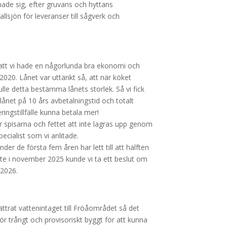
nade sig, efter gruvans och hyttans
lsjön för leveranser till sågverk och
 att vi hade en någorlunda bra ekonomi och
 2020. Lånet var uttänkt så, att när köket
ulle detta bestämma lånets storlek. Så vi fick
g lånet på 10 års avbetalningstid och totalt
eringstillfälle kunna betala mer!
er spisarna och fettet att inte lagras upp genom
ecialist som vi anlitade.
der de första fem åren har lett till att hälften
öte i november 2025 kunde vi ta ett beslut om
 2026.
rat vattenintaget till Fröåområdet så det
lt för trångt och provisoriskt byggt för att kunna