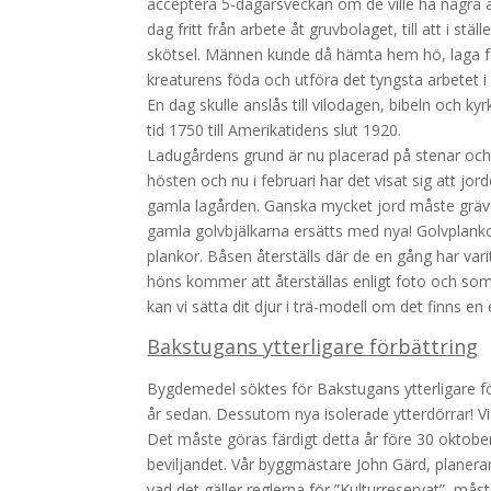
acceptera 5-dagarsveckan om de ville ha några a
dag fritt från arbete åt gruvbolaget, till att i st
skötsel. Männen kunde då hämta hem hö, laga ford
kreaturens föda och utföra det tyngsta arbetet i
En dag skulle anslås till vilodagen, bibeln och k
tid 1750 till Amerikatidens slut 1920.
Ladugårdens grund är nu placerad på stenar och h
hösten och nu i februari har det visat sig att jor
gamla lagården. Ganska mycket jord måste gräva
gamla golvbjälkarna ersätts med nya! Golvplankor
plankor. Båsen återställs där de en gång har varit 
höns kommer att återställas enligt foto och som
kan vi sätta dit djur i trä-modell om det finns en
Bakstugans ytterligare förbättring
Bygdemedel söktes för Bakstugans ytterligare för
år sedan. Dessutom nya isolerade ytterdörrar! Vi 
Det måste göras färdigt detta år före 30 oktober,
beviljandet. Vår byggmästare John Gärd, planerar f
vad det gäller reglerna för ”Kulturreservat”, måst