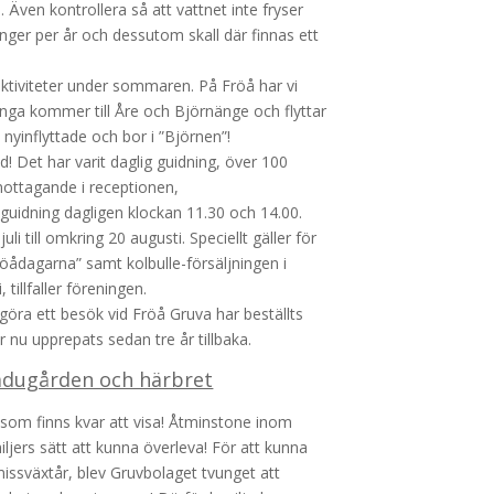
 Även kontrollera så att vattnet inte fryser
gånger per år och dessutom skall där finnas ett
 aktiviteter under sommaren. På Fröå har vi
ånga kommer till Åre och Björnänge och flyttar
nyinflyttade och bor i ”Björnen”!
! Det har varit daglig guidning, över 100
mottagande i receptionen,
guidning dagligen klockan 11.30 och 14.00.
 till omkring 20 augusti. Speciellt gäller för
röådagarna” samt kolbulle-försäljningen i
tillfaller föreningen.
 göra ett besök vid Fröå Gruva har beställts
nu upprepats sedan tre år tillbaka.
adugården och härbret
 som finns kvar att visa! Åtminstone inom
jers sätt att kunna överleva! För att kunna
missväxtår, blev Gruvbolaget tvunget att