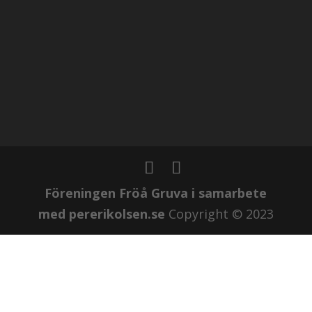
Föreningen Fröå Gruva i samarbete
med
pererikolsen.se
Copyright © 2023